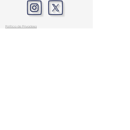
Política de Privadesa
Política de cookies
Termes i Condicions d'ús
Contacte
Esport Club Granollers
Carrer Girona, 52 (Casal de l’Esport)
Apartat nº194
08402 Granollers (Barcelona)
Horari
De dilluns a divendres de 17:00-20:30h
93 870 36 63
esportclubgranollers1913@gmail.com
Altres
contactes
Administració