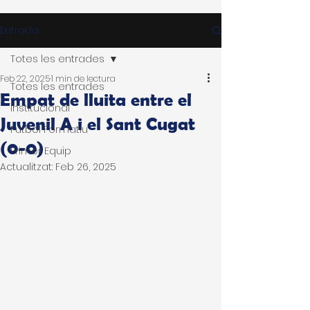
Entrada
Totes les entrades
Feb 22, 2025
1 min de lectura
Totes les entrades
Empat de lluita entre el
Institucional
Juvenil A i el Sant Cugat
Futbol Formatiu
(0-0)
Primer Equip
Actualitzat:
Feb 26, 2025