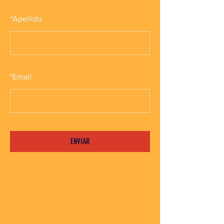
*
Apellido
*
Email
ENVIAR