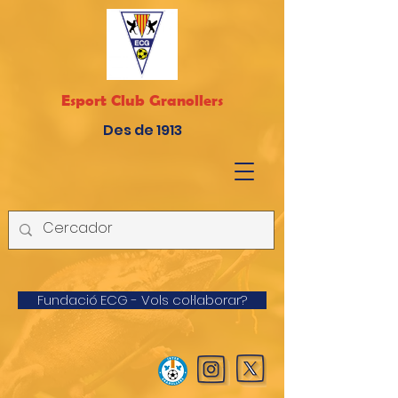
Esport Club Granollers
Des de 1913
Fundació ECG - Vols col·laborar?