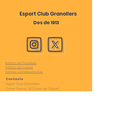
Esport Club Granollers
Des de 1913
Política de Privadesa
Política de cookies
Termes i Condicions d'ús
Contacte
Esport Club Granollers
Carrer Girona, 52 (Casal de l’Esport)
Apartat nº194
08402 Granollers (Barcelona)
Horari
De dilluns a divendres de 17:00-20:30h
93 870 36 63
esportclubgranollers1913@gmail.com